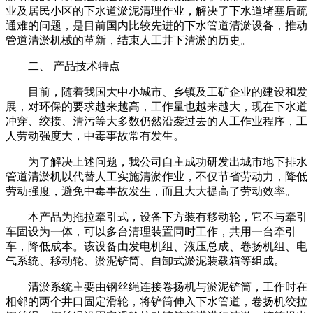
业及居民小区的下水道淤泥清理作业，解决了下水道堵塞后疏
通难的问题，是目前国内比较先进的下水管道清淤设备，推动
管道清淤机械的革新，结束人工井下清淤的历史。
二、 产品技术特点
目前，随着我国大中小城市、乡镇及工矿企业的建设和发
展，对环保的要求越来越高，工作量也越来越大，现在下水道
冲穿、绞接、清污等大多数仍然沿袭过去的人工作业程序，工
人劳动强度大，中毒事故常有发生。
为了解决上述问题，我公司自主成功研发出城市地下排水
管道清淤机以代替人工实施清淤作业，不仅节省劳动力，降低
劳动强度，避免中毒事故发生，而且大大提高了劳动效率。
本产品为拖拉牵引式，设备下方装有移动轮，它不与牵引
车固设为一体，可以多台清理装置同时工作，共用一台牵引
车，降低成本。该设备由发电机组、液压总成、卷扬机组、电
气系统、移动轮、淤泥铲筒、自卸式淤泥装载箱等组成。
清淤系统主要由钢丝绳连接卷扬机与淤泥铲筒，工作时在
相邻的两个井口固定滑轮，将铲筒伸入下水管道，卷扬机绞拉